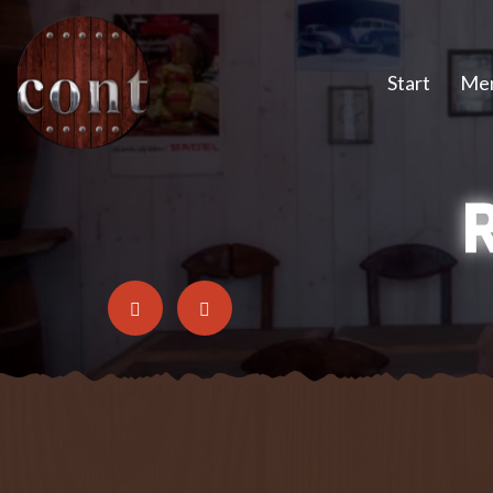
Start
Me
R