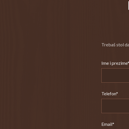
Trebaš stol d
Ime i prezime
Telefon*
Email*