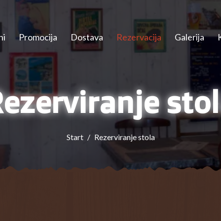
ni
Promocija
Dostava
Rezervacija
Galerija
ezerviranje sto
Start
Rezerviranje stola