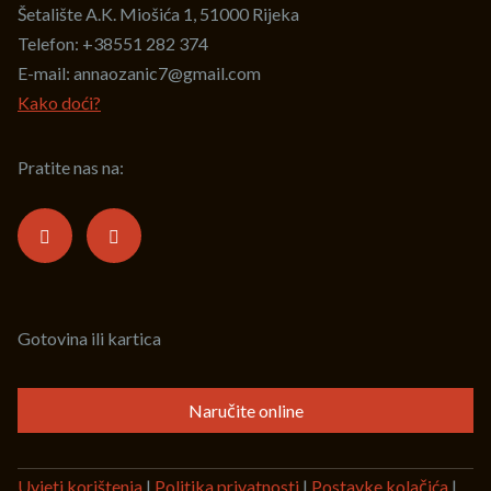
Šetalište A.K. Miošića 1, 51000 Rijeka
Telefon:
+38551 282 374
E-mail:
annaozanic7@gmail.com
Kako doći?
Pratite nas na:
Gotovina ili kartica
Naručite online
Uvjeti korištenja
|
Politika privatnosti
|
Postavke kolačića
|