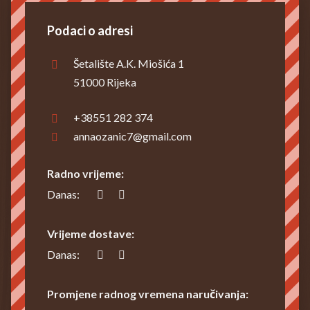
Podaci o adresi
Šetalište A.K. Miošića 1
51000 Rijeka
+38551 282 374
annaozanic7@gmail.com
Radno vrijeme:
Danas:
Vrijeme dostave:
Danas:
Promjene radnog vremena naručivanja: